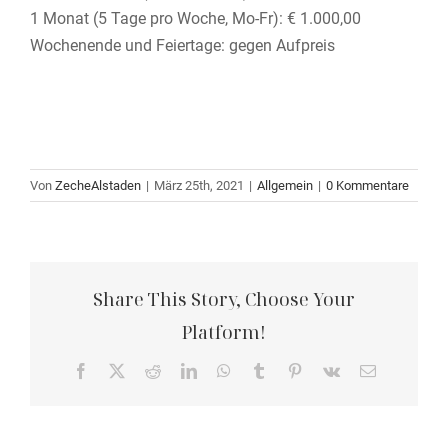
1 Monat (5 Tage pro Woche, Mo-Fr): € 1.000,00
Wochenende und Feiertage: gegen Aufpreis
Von
ZecheAlstaden
|
März 25th, 2021
|
Allgemein
|
0 Kommentare
Share This Story, Choose Your
Platform!
Facebook
X
Reddit
LinkedIn
WhatsApp
Tumblr
Pinterest
Vk
E-
Mail