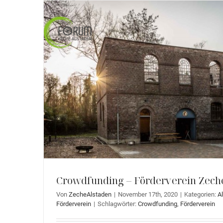
Zum
Inhalt
springen
Crowdfunding – Förderverein Zech
Von
ZecheAlstaden
|
November 17th, 2020
|
Kategorien:
A
Förderverein
|
Schlagwörter:
Crowdfunding
,
Förderverein