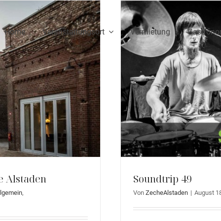
Home
Veranstaltungsort
Vermietung
Gastrono
e Alstaden
Soundtrip 49
llgemein
,
Von
ZecheAlstaden
|
August 18