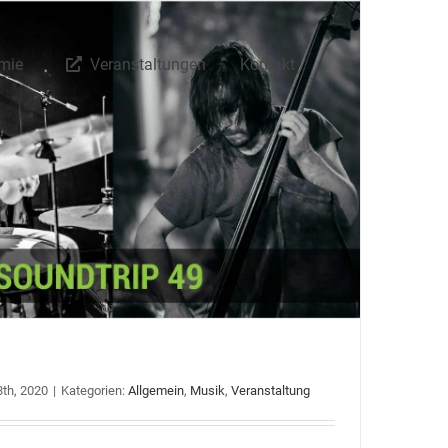
mie
Veranstaltungen
Kontakt
th, 2020
|
Kategorien:
Allgemein
,
Musik
,
Veranstaltung